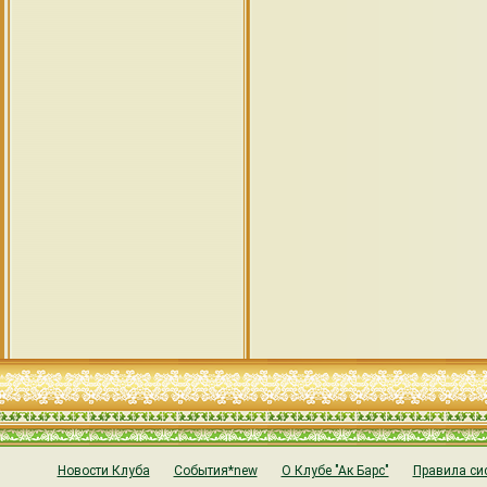
Новости Клуба
События*new
О Клубе "Ак Барс"
Правила си